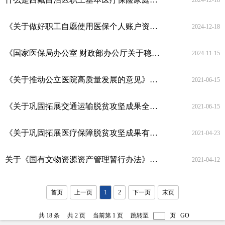
2024-12-18
《关于做好职工自愿使用医保个人账户资金购买商业健康保险和意外伤害保险工作的通知》政策解读
2024-12-18
《国家医保局办公室 财政部办公厅关于稳妥有序扩大跨省直接结算门诊慢特病病种范围的通知》政策解读
2024-11-15
《关于推动公立医院高质量发展的意见》政策解读
2021-06-15
《关于巩固拓展交通运输脱贫攻坚成果全面推进乡村振兴的实施意见》解读
2021-06-15
《关于巩固拓展医疗保障脱贫攻坚成果有效衔接乡村振兴战略的实施意见》政策解读
2021-04-23
关于《国有文物资源资产管理暂行办法》的解读
2021-04-12
首页
上一页
1
2
下一页
末页
共 18 条
共 2 页
当前第 1 页
跳转至
页
GO