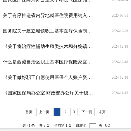
2025-04-24
关于有序推进省内异地就医住院费用纳入按病种付费管理的通知
2025-03-31
国务院关于建立城镇职工基本医疗保险制度的决定
2024-12-26
《关于将治疗性辅助生殖类技术和分娩镇痛医疗服务项目纳入我区医保基金支付范围的通知》政策解读
2024-12-18
什么是西藏自治区职工基本医疗保险家庭账户共济保障机制？如何绑定家庭共济成员？
2024-12-18
《关于做好职工自愿使用医保个人账户资金购买商业健康保险和意外伤害保险工作的通知》政策解读
2024-12-18
《国家医保局办公室 财政部办公厅关于稳妥有序扩大跨省直接结算门诊慢特病病种范围的通知》
2024-11-15
首页
上一页
1
2
3
下一页
末页
共 41 条
共 3 页
当前第 1 页
跳转至
页
GO