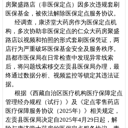
房聚盛路店（非医保定点）因多次违规套刷
医保基金，被依法解除医保定点服务协议。
经调查，康济堂大药房作为医保定点机
构，
多次协助
非医保定点的仁众大药房聚盛
路店
以视频和拍照的形式套刷
医保凭证，两
店行为严重破坏医保基金安全及服务秩序。
昌都市医保局在
日常
检查中发现异常线索
后，
将问题线索移交左贡县医保局办理
，最
终
通过数据分析、视频监控等
锁定其违法证
据。
根据《西藏自治区医疗机构医疗保障定点
管理经办规程（试行）》及《定点零售药店
医疗保障服务协议（2025年）》相关规定，
左贡县
医保局决定自2025年4月29日起，解