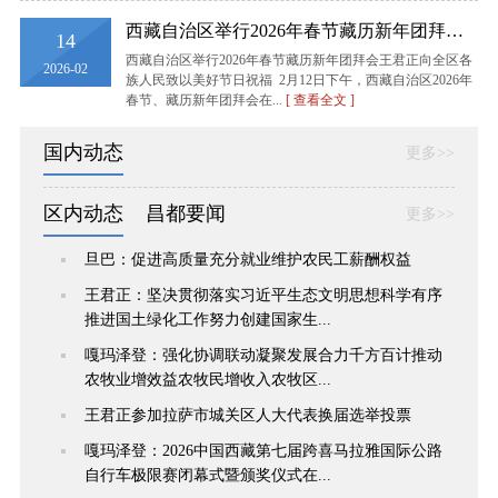
西藏自治区举行2026年春节藏历新年团拜会 王君正向全区各族人民致以美好节日祝福
14
西藏自治区举行2026年春节藏历新年团拜会王君正向全区各
2026-02
族人民致以美好节日祝福 2月12日下午，西藏自治区2026年
春节、藏历新年团拜会在...
[ 查看全文 ]
国内动态
更多>>
区内动态
昌都要闻
更多>>
旦巴：促进高质量充分就业维护农民工薪酬权益
王君正：坚决贯彻落实习近平生态文明思想科学有序
推进国土绿化工作努力创建国家生...
嘎玛泽登：强化协调联动凝聚发展合力千方百计推动
农牧业增效益农牧民增收入农牧区...
王君正参加拉萨市城关区人大代表换届选举投票
嘎玛泽登：2026中国西藏第七届跨喜马拉雅国际公路
自行车极限赛闭幕式暨颁奖仪式在...