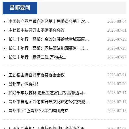
昌都要闻
中国共产党西藏自治区第十届委员会第十次全体会议公报
2026-08-04
庄劲松主持召开市委常委会会议
2026-07-31
长江十年行 || 昌都：金沙江畔绘就雪域高原新画卷
2026-07-29
长江十年行 || 昌都：深耕清洁能源赛道 以绿色动能助推高质量发展
2026-07-29
长江十年行 || 绿满三江 万物共生
2026-07-27
庄劲松主持召开市委常委会会议
2026-07-21
昌都市，做得好！
2026-07-20
护好千年沙棘林 走出生态富民路 昌都边坝发布沙棘保护与发展公报
2026-07-17
昌都市自组团赴老挝开展文化旅游经贸交流活动取得圆满成功
2026-07-17
昌都市“红色昌都”少年合唱团成立
2026-07-13
从田间到央视：丁青热巴舞“舞”出非遗传承新路径
2026-07-08