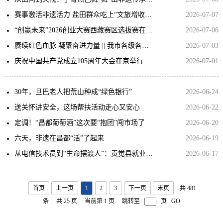
赛事激活非遗活力 盐田群众吃上“文旅增收饭”
2026-07-07
“创赢未来”2026创业大赛西藏赛区选拔赛在昌都圆满落幕
2026-07-06
赓续红色血脉 凝聚奋进力量 || 我市各级各部门开展“七一”系列主题活动
2026-07-03
庆祝中国共产党成立105周年大会在京举行
2026-07-01
30年，旦巴老人把荒山种成“绿色银行”
2026-06-24
送关怀讲安全，这场帮扶活动走心又安心
2026-06-22
定调！“昌都葡萄酒”这次要“抱团”闯市场了
2026-06-20
六天，非遗在昌都“活”了起来
2026-06-19
从电信技术员到“生命摆渡人”：贡觉县就业帮扶助力职业转型
2026-06-17
首页
上一页
1
2
3
下一页
末页
共 481
条
共 25 页
当前第 1 页
跳转至
页
GO