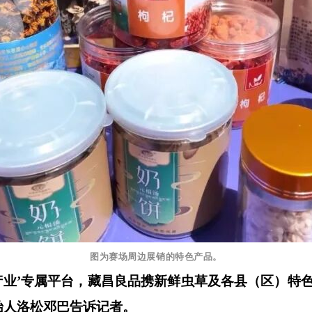
图为赛场周边展销的特色产品。
+产业’专属平台，藏昌良品携新鲜虫草及各县（区）特
始人洛松邓巴告诉记者。