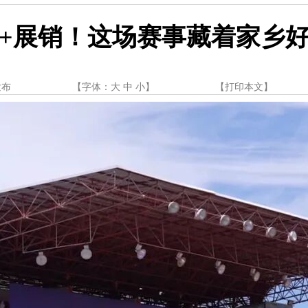
+展销！这场赛事藏着家乡
发布
【字体：
大
中
小
】
【
打印本文
】