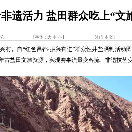
非遗活力 盐田群众吃上“文
发布
【字体：
大
中
小
】
【
打印本文
】
兴村。自
“红色昌都·振兴奋进”群众性井盐晒制活动
年古盐田文旅资源，实现赛事流量变客流、非遗技艺