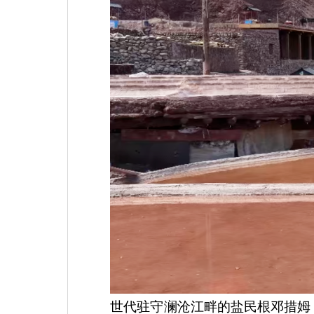
世代驻守澜沧江畔的盐民根邓措姆