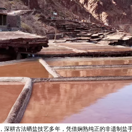
，深耕古法晒盐技艺多年，凭借娴熟纯正的非遗制盐