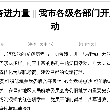
进力量 || 我市各级各部门
动
发布
【字体：
大
中
小
】
【
打印本文
】
周年，讴歌党的光辉历程与丰功伟绩，进一步锤炼广大
了形式多样、内容丰富的系列主题党日活动。广大党
情转化为履职尽责、建设昌都的实际行动。
市委组织部机关党委联合开展“红心向党铸忠诚·纪组联
学，在昌都地区人民解放委员会办公旧址学习重要史
场沉浸式的红色研学中，党员干部们循着十八军进藏
淬炼与精神洗礼。